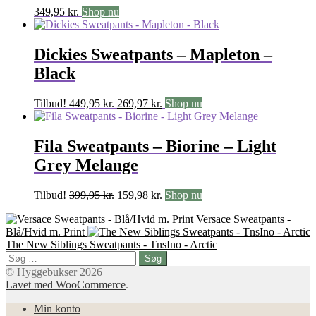
349,95
kr.
Shop nu
Dickies Sweatpants – Mapleton –
Black
Den
Den
Tilbud!
449,95
kr.
269,97
kr.
Shop nu
oprindelige
aktuelle
pris
pris
var:
er:
Fila Sweatpants – Biorine – Light
449,95 kr..
269,97 kr..
Grey Melange
Den
Den
Tilbud!
399,95
kr.
159,98
kr.
Shop nu
oprindelige
aktuelle
Versace Sweatpants -
pris
pris
Blå/Hvid m. Print
var:
er:
The New Siblings Sweatpants - TnsIno - Arctic
399,95 kr..
159,98 kr..
Søg
efter:
© Hyggebukser 2026
Lavet med WooCommerce
.
Min konto