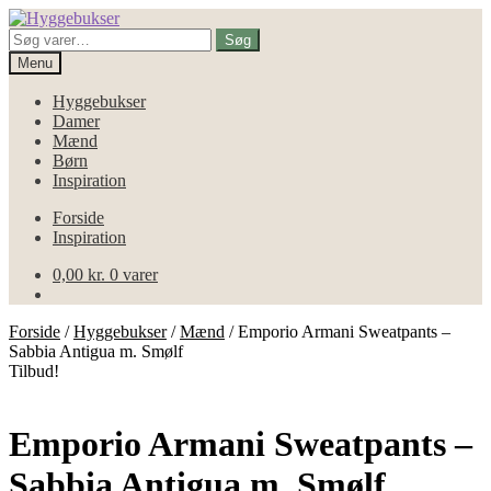
Spring
Spring
til
til
Søg
Søg
navigation
indhold
efter:
Menu
Hyggebukser
Damer
Mænd
Børn
Inspiration
Forside
Inspiration
0,00
kr.
0 varer
Forside
/
Hyggebukser
/
Mænd
/
Emporio Armani Sweatpants –
Sabbia Antigua m. Smølf
Tilbud!
Emporio Armani Sweatpants –
Sabbia Antigua m. Smølf