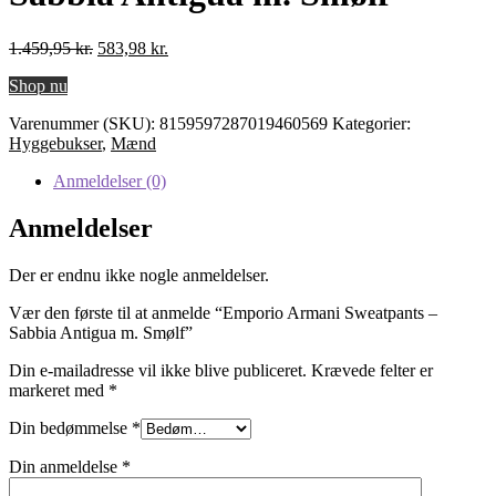
Den
Den
1.459,95
kr.
583,98
kr.
oprindelige
aktuelle
Shop nu
pris
pris
var:
er:
Varenummer (SKU):
8159597287019460569
Kategorier:
1.459,95 kr..
583,98 kr..
Hyggebukser
,
Mænd
Anmeldelser (0)
Anmeldelser
Der er endnu ikke nogle anmeldelser.
Vær den første til at anmelde “Emporio Armani Sweatpants –
Sabbia Antigua m. Smølf”
Din e-mailadresse vil ikke blive publiceret.
Krævede felter er
markeret med
*
Din bedømmelse
*
Din anmeldelse
*