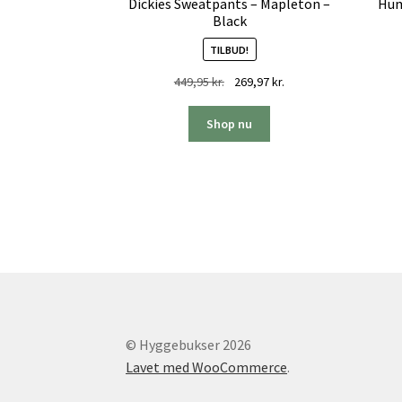
Dickies Sweatpants – Mapleton –
Hum
Black
TILBUD!
Den
Den
449,95
kr.
269,97
kr.
oprindelige
aktuelle
pris
pris
Shop nu
var:
er:
449,95 kr..
269,97 kr..
© Hyggebukser 2026
Lavet med WooCommerce
.