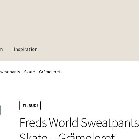
rn
Inspiration
Sweatpants – Skate – Gråmeleret
TILBUD!
Freds World Sweatpants
Skate – Gråmeleret