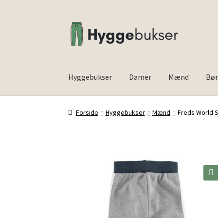
Spring
Spring
til
til
navigation
indhold
Hyggebukser
Damer
Mænd
Bø
Forside
Inspiration
Forside
Hyggebukser
Mænd
Freds World 
🔍