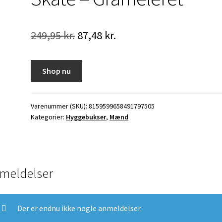
Den
Den
249,95
kr.
87,48
kr.
oprindelige
aktuelle
pris
pris
Shop nu
var:
er:
249,95 kr..
87,48 kr..
Varenummer (SKU):
8159599658491797505
Kategorier:
Hyggebukser
,
Mænd
meldelser
Der er endnu ikke nogle anmeldelser.