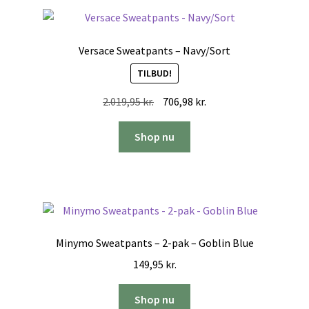
Versace Sweatpants – Navy/Sort
TILBUD!
Den
Den
2.019,95
kr.
706,98
kr.
oprindelige
aktuelle
pris
pris
Shop nu
var:
er:
2.019,95 kr..
706,98 kr..
Minymo Sweatpants – 2-pak – Goblin Blue
149,95
kr.
Shop nu