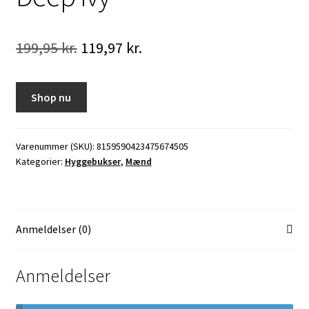
Den
Den
199,95
kr.
119,97
kr.
oprindelige
aktuelle
pris
pris
Shop nu
var:
er:
199,95 kr..
119,97 kr..
Varenummer (SKU):
8159590423475674505
Kategorier:
Hyggebukser
,
Mænd
Anmeldelser (0)
Anmeldelser