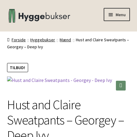
Spring
Spring
Menu
til
til
navigation
indhold
Forside
Forside
Hyggebukser
Mænd
Hust and Claire Sweatpants –
Georgey – Deep Ivy
Inspiration
TILBUD!
🔍
Hust and Claire
Sweatpants – Georgey –
Deep Ivy