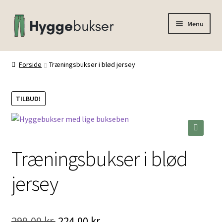
Spring
Spring
Menu
til
til
navigation
indhold
Forside
Forside
Træningsbukser i blød jersey
Inspiration
TILBUD!
🔍
Træningsbukser i blød
jersey
Den
Den
299,00
kr.
224,00
kr.