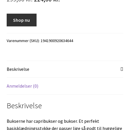
oprindelige
aktuelle
pris
pris
Shop nu
var:
er:
299,00 kr..
224,00 kr..
Varenummer (SKU):
1941900920634644
Beskrivelse
Anmeldelser (0)
Beskrivelse
Bukserne har capribukser og bukser. Et perfekt
basisklædningsstykke der passer lige så godt til hyggelige