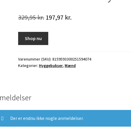
Den
Den
329,95
kr.
197,97
kr.
oprindelige
aktuelle
pris
pris
Shop nu
var:
er:
329,95 kr..
197,97 kr..
Varenummer (SKU):
8159593300251594074
Kategorier:
Hyggebukser
,
Mænd
meldelser
Der er endnu ikke nogle anmeldelser.