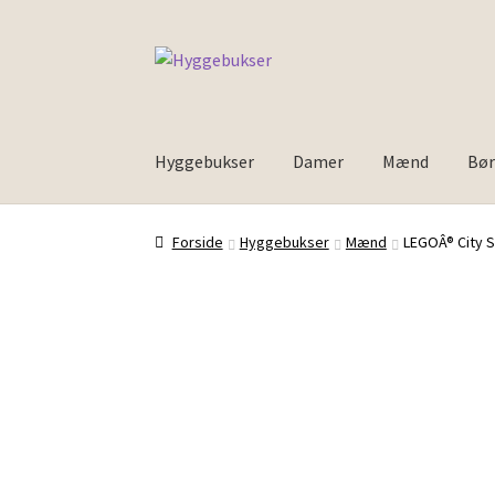
Spring
Spring
til
til
navigation
indhold
Hyggebukser
Damer
Mænd
Bø
Forside
Inspiration
Forside
Hyggebukser
Mænd
LEGOÂ® City S