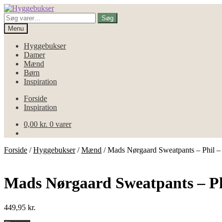
Spring
Spring
til
til
Søg
Søg
navigation
indhold
efter:
Menu
Hyggebukser
Damer
Mænd
Børn
Inspiration
Forside
Inspiration
0,00
kr.
0 varer
Forside
/
Hyggebukser
/
Mænd
/
Mads Nørgaard Sweatpants – Phil –
Mads Nørgaard Sweatpants – Ph
449,95
kr.