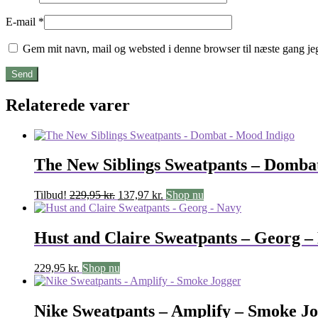
E-mail
*
Gem mit navn, mail og websted i denne browser til næste gang j
Relaterede varer
The New Siblings Sweatpants – Domba
Den
Den
Tilbud!
229,95
kr.
137,97
kr.
Shop nu
oprindelige
aktuelle
pris
pris
var:
er:
Hust and Claire Sweatpants – Georg –
229,95 kr..
137,97 kr..
229,95
kr.
Shop nu
Nike Sweatpants – Amplify – Smoke J