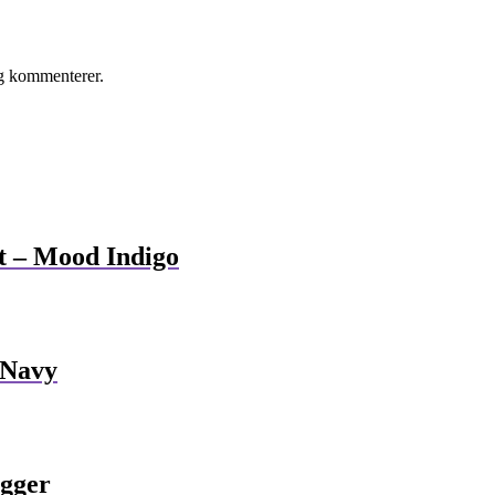
eg kommenterer.
t – Mood Indigo
 Navy
ogger