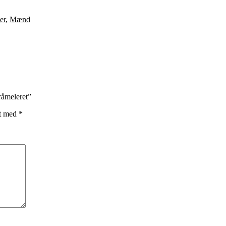
er
,
Mænd
råmeleret”
et med
*