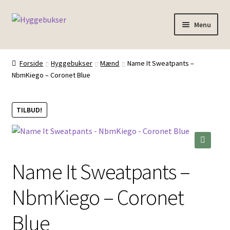
Spring
Spring
Menu
til
til
navigation
indhold
Forside
Forside
Hyggebukser
Mænd
Name It Sweatpants –
NbmKiego – Coronet Blue
Inspiration
TILBUD!
🔍
Name It Sweatpants –
NbmKiego – Coronet
Blue