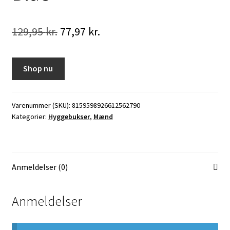
Den
Den
129,95
kr.
77,97
kr.
oprindelige
aktuelle
pris
pris
Shop nu
var:
er:
129,95 kr..
77,97 kr..
Varenummer (SKU):
8159598926612562790
Kategorier:
Hyggebukser
,
Mænd
Anmeldelser (0)
Anmeldelser