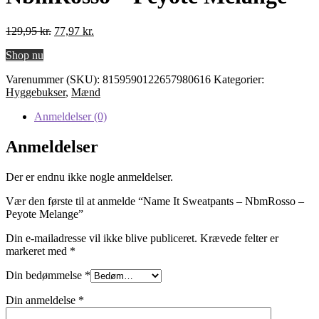
Den
Den
129,95
kr.
77,97
kr.
oprindelige
aktuelle
Shop nu
pris
pris
var:
er:
Varenummer (SKU):
8159590122657980616
Kategorier:
129,95 kr..
77,97 kr..
Hyggebukser
,
Mænd
Anmeldelser (0)
Anmeldelser
Der er endnu ikke nogle anmeldelser.
Vær den første til at anmelde “Name It Sweatpants – NbmRosso –
Peyote Melange”
Din e-mailadresse vil ikke blive publiceret.
Krævede felter er
markeret med
*
Din bedømmelse
*
Din anmeldelse
*