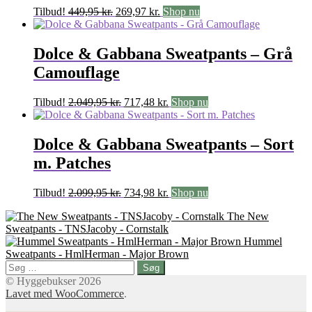
Den
Den
Tilbud!
449,95
kr.
269,97
kr.
Shop nu
oprindelige
aktuelle
pris
pris
var:
er:
Dolce & Gabbana Sweatpants – Grå
449,95 kr..
269,97 kr..
Camouflage
Den
Den
Tilbud!
2.049,95
kr.
717,48
kr.
Shop nu
oprindelige
aktuelle
pris
pris
var:
er:
Dolce & Gabbana Sweatpants – Sort
2.049,95 kr..
717,48 kr..
m. Patches
Den
Den
Tilbud!
2.099,95
kr.
734,98
kr.
Shop nu
oprindelige
aktuelle
The New
pris
pris
Sweatpants - TNSJacoby - Cornstalk
var:
er:
Hummel
2.099,95 kr..
734,98 kr..
Sweatpants - HmlHerman - Major Brown
Søg
efter:
© Hyggebukser 2026
Lavet med WooCommerce
.