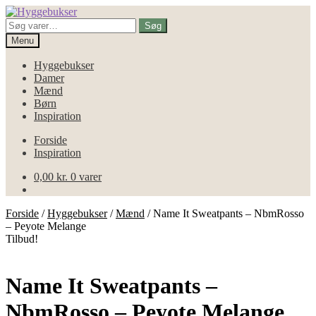
Spring
Spring
til
til
Søg
Søg
navigation
indhold
efter:
Menu
Hyggebukser
Damer
Mænd
Børn
Inspiration
Forside
Inspiration
0,00
kr.
0 varer
Forside
/
Hyggebukser
/
Mænd
/
Name It Sweatpants – NbmRosso
– Peyote Melange
Tilbud!
Name It Sweatpants –
NbmRosso – Peyote Melange