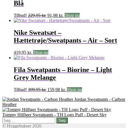
Blå
Den
Den
Tilbud!
229,95
kr.
91,98
kr.
Shop nu
oprindelige
aktuelle
pris
pris
var:
er:
Nike Sweatsæt –
229,95 kr..
91,98 kr..
Hættetrøje/Sweatpants – Air – Sort
419,95
kr.
Shop nu
Fila Sweatpants – Biorine – Light
Grey Melange
Den
Den
Tilbud!
399,95
kr.
159,98
kr.
Shop nu
oprindelige
aktuelle
Jordan Sweatpants - Carbon
pris
pris
Heather
var:
er:
399,95 kr..
159,98 kr..
Tommy Hilfiger Sweatpants - TH Logo Puff - Desert Sky
Søg
efter:
© Hyggebukser 2026