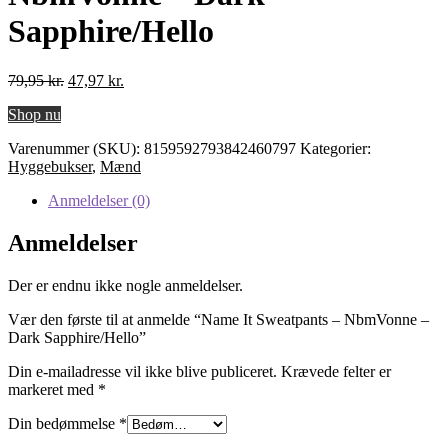
Sapphire/Hello
Den
Den
79,95
kr.
47,97
kr.
oprindelige
aktuelle
Shop nu
pris
pris
var:
er:
Varenummer (SKU):
8159592793842460797
Kategorier:
79,95 kr..
47,97 kr..
Hyggebukser
,
Mænd
Anmeldelser (0)
Anmeldelser
Der er endnu ikke nogle anmeldelser.
Vær den første til at anmelde “Name It Sweatpants – NbmVonne –
Dark Sapphire/Hello”
Din e-mailadresse vil ikke blive publiceret.
Krævede felter er
markeret med
*
Din bedømmelse
*