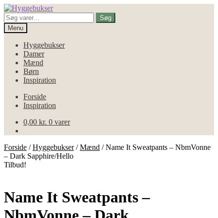
Spring
Spring
til
til
Søg
Søg
navigation
indhold
efter:
Menu
Hyggebukser
Damer
Mænd
Børn
Inspiration
Forside
Inspiration
0,00
kr.
0 varer
Forside
/
Hyggebukser
/
Mænd
/
Name It Sweatpants – NbmVonne
– Dark Sapphire/Hello
Tilbud!
Name It Sweatpants –
NbmVonne – Dark