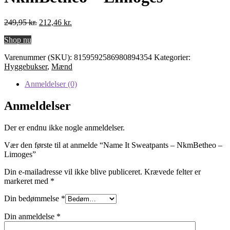
Den
Den
249,95
kr.
212,46
kr.
oprindelige
aktuelle
Shop nu
pris
pris
var:
er:
Varenummer (SKU):
8159592586980894354
Kategorier:
249,95 kr..
212,46 kr..
Hyggebukser
,
Mænd
Anmeldelser (0)
Anmeldelser
Der er endnu ikke nogle anmeldelser.
Vær den første til at anmelde “Name It Sweatpants – NkmBetheo –
Limoges”
Din e-mailadresse vil ikke blive publiceret.
Krævede felter er
markeret med
*
Din bedømmelse
*
Din anmeldelse
*