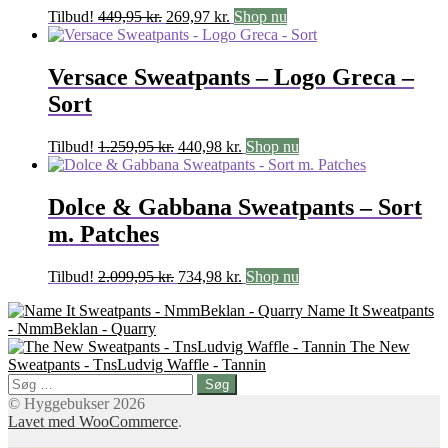
Den
Den
Tilbud!
449,95
kr.
269,97
kr.
Shop nu
oprindelige
aktuelle
pris
pris
var:
er:
Versace Sweatpants – Logo Greca –
449,95 kr..
269,97 kr..
Sort
Den
Den
Tilbud!
1.259,95
kr.
440,98
kr.
Shop nu
oprindelige
aktuelle
pris
pris
var:
er:
Dolce & Gabbana Sweatpants – Sort
1.259,95 kr..
440,98 kr..
m. Patches
Den
Den
Tilbud!
2.099,95
kr.
734,98
kr.
Shop nu
oprindelige
aktuelle
Name It Sweatpants
pris
pris
- NmmBeklan - Quarry
var:
er:
The New
2.099,95 kr..
734,98 kr..
Sweatpants - TnsLudvig Waffle - Tannin
Søg
efter:
© Hyggebukser 2026
Lavet med WooCommerce
.