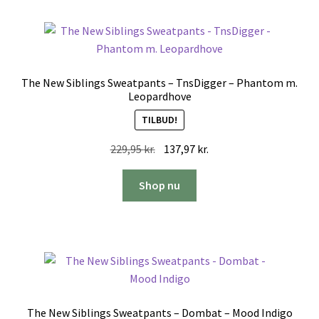
The New Siblings Sweatpants – TnsDigger – Phantom m.
Leopardhove
TILBUD!
Den
Den
229,95
kr.
137,97
kr.
oprindelige
aktuelle
pris
pris
Shop nu
var:
er:
229,95 kr..
137,97 kr..
The New Siblings Sweatpants – Dombat – Mood Indigo