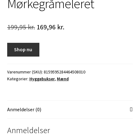
Mørkegråmeleret
Den
Den
199,95
kr.
169,96
kr.
oprindelige
aktuelle
pris
pris
Shop nu
var:
er:
199,95 kr..
169,96 kr..
Varenummer (SKU):
8159595284464508010
Kategorier:
Hyggebukser
,
Mænd
Anmeldelser (0)
Anmeldelser