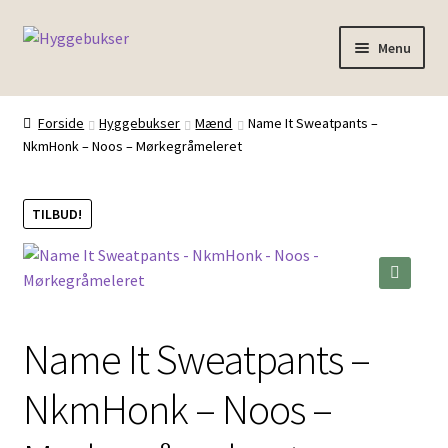
Spring
Spring
Menu
til
til
navigation
indhold
Forside
Forside
Hyggebukser
Mænd
Name It Sweatpants –
NkmHonk – Noos – Mørkegråmeleret
Inspiration
TILBUD!
🔍
Name It Sweatpants –
NkmHonk – Noos –