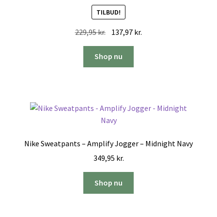
TILBUD!
Den
Den
229,95
kr.
137,97
kr.
oprindelige
aktuelle
pris
pris
Shop nu
var:
er:
229,95 kr..
137,97 kr..
Nike Sweatpants – Amplify Jogger – Midnight Navy
349,95
kr.
Shop nu