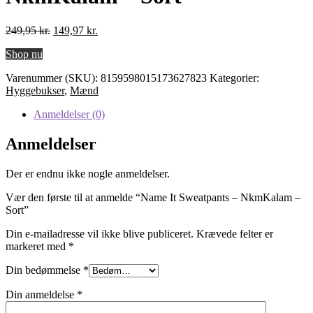
Den
Den
249,95
kr.
149,97
kr.
oprindelige
aktuelle
Shop nu
pris
pris
var:
er:
Varenummer (SKU):
8159598015173627823
Kategorier:
249,95 kr..
149,97 kr..
Hyggebukser
,
Mænd
Anmeldelser (0)
Anmeldelser
Der er endnu ikke nogle anmeldelser.
Vær den første til at anmelde “Name It Sweatpants – NkmKalam –
Sort”
Din e-mailadresse vil ikke blive publiceret.
Krævede felter er
markeret med
*
Din bedømmelse
*
Din anmeldelse
*