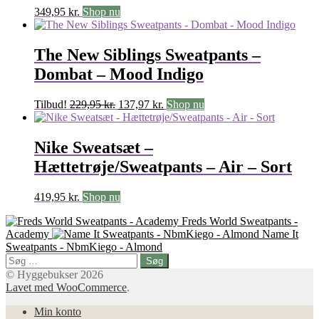
349,95
kr.
Shop nu
The New Siblings Sweatpants –
Dombat – Mood Indigo
Den
Den
Tilbud!
229,95
kr.
137,97
kr.
Shop nu
oprindelige
aktuelle
pris
pris
var:
er:
Nike Sweatsæt –
229,95 kr..
137,97 kr..
Hættetrøje/Sweatpants – Air – Sort
419,95
kr.
Shop nu
Freds World Sweatpants -
Academy
Name It
Sweatpants - NbmKiego - Almond
Søg
efter:
© Hyggebukser 2026
Lavet med WooCommerce
.
Min konto