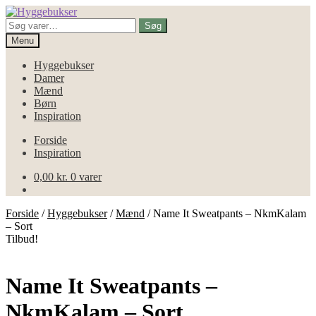
Spring
Spring
til
til
Søg
Søg
navigation
indhold
efter:
Menu
Hyggebukser
Damer
Mænd
Børn
Inspiration
Forside
Inspiration
0,00
kr.
0 varer
Forside
/
Hyggebukser
/
Mænd
/
Name It Sweatpants – NkmKalam
– Sort
Tilbud!
Name It Sweatpants –
NkmKalam – Sort