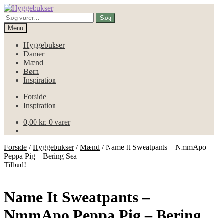
Spring
Spring
til
til
Søg
Søg
navigation
indhold
efter:
Menu
Hyggebukser
Damer
Mænd
Børn
Inspiration
Forside
Inspiration
0,00
kr.
0 varer
Forside
/
Hyggebukser
/
Mænd
/
Name It Sweatpants – NmmApo
Peppa Pig – Bering Sea
Tilbud!
Name It Sweatpants –
NmmApo Peppa Pig – Bering