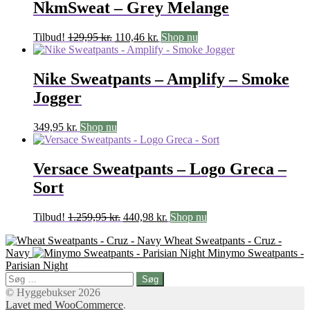
NkmSweat – Grey Melange
Den
Den
Tilbud!
129,95
kr.
110,46
kr.
Shop nu
oprindelige
aktuelle
pris
pris
var:
er:
Nike Sweatpants – Amplify – Smoke
129,95 kr..
110,46 kr..
Jogger
349,95
kr.
Shop nu
Versace Sweatpants – Logo Greca –
Sort
Den
Den
Tilbud!
1.259,95
kr.
440,98
kr.
Shop nu
oprindelige
aktuelle
Wheat Sweatpants - Cruz -
pris
pris
Navy
Minymo Sweatpants -
var:
er:
Parisian Night
1.259,95 kr..
440,98 kr..
Søg
efter:
© Hyggebukser 2026
Lavet med WooCommerce
.