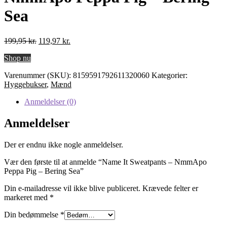
Sea
Den
Den
199,95
kr.
119,97
kr.
oprindelige
aktuelle
Shop nu
pris
pris
var:
er:
Varenummer (SKU):
8159591792611320060
Kategorier:
199,95 kr..
119,97 kr..
Hyggebukser
,
Mænd
Anmeldelser (0)
Anmeldelser
Der er endnu ikke nogle anmeldelser.
Vær den første til at anmelde “Name It Sweatpants – NmmApo
Peppa Pig – Bering Sea”
Din e-mailadresse vil ikke blive publiceret.
Krævede felter er
markeret med
*
Din bedømmelse
*