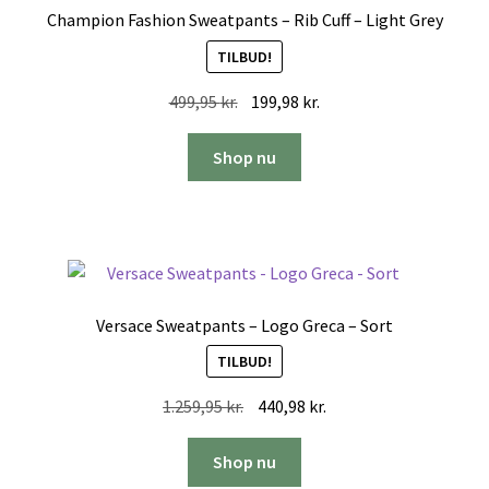
Champion Fashion Sweatpants – Rib Cuff – Light Grey
TILBUD!
Den
Den
499,95
kr.
199,98
kr.
oprindelige
aktuelle
pris
pris
Shop nu
var:
er:
499,95 kr..
199,98 kr..
Versace Sweatpants – Logo Greca – Sort
TILBUD!
Den
Den
1.259,95
kr.
440,98
kr.
oprindelige
aktuelle
pris
pris
Shop nu
var:
er: