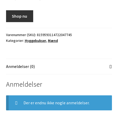
oprindelige
aktuelle
pris
pris
Shop nu
var:
er:
159,95 kr..
135,96 kr..
Varenummer (SKU):
8159593114722047745
Kategorier:
Hyggebukser
,
Mænd
Anmeldelser (0)
Anmeldelser
Der er endnu ikke nogle anmeldelser.