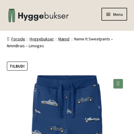
Spring
Spring
Menu
til
til
navigation
indhold
Forside
Forside
Hyggebukser
Mænd
Name It Sweatpants –
NmmBrais – Limoges
Inspiration
TILBUD!
🔍