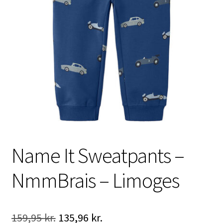
Name It Sweatpants –
NmmBrais – Limoges
Den
Den
159,95
kr.
135,96
kr.