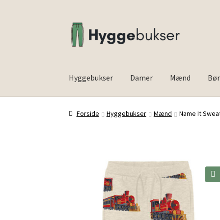
Spring
Spring
til
til
navigation
indhold
Hyggebukser
Damer
Mænd
Bø
Forside
Inspiration
Forside
Hyggebukser
Mænd
Name It Swea
🔍