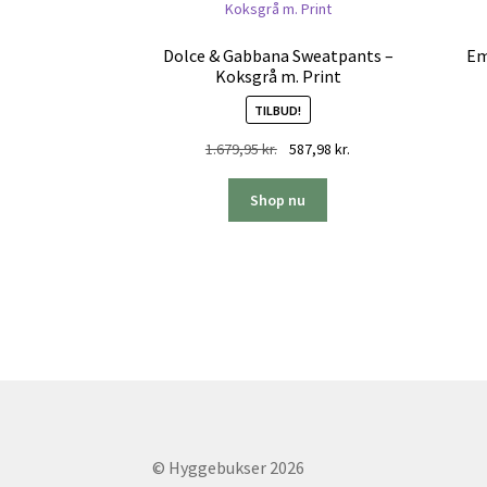
Dolce & Gabbana Sweatpants –
Em
Koksgrå m. Print
TILBUD!
Den
Den
1.679,95
kr.
587,98
kr.
oprindelige
aktuelle
pris
pris
Shop nu
var:
er:
1.679,95 kr..
587,98 kr..
© Hyggebukser 2026