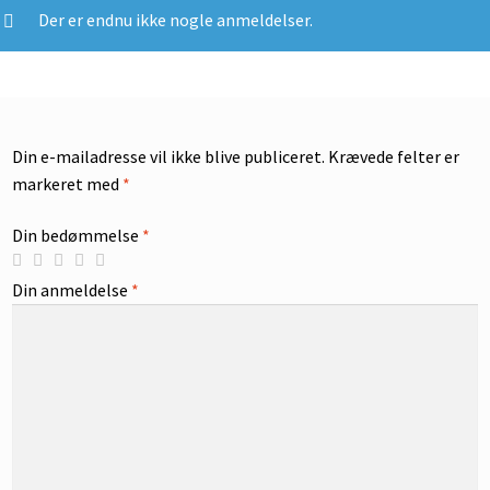
Der er endnu ikke nogle anmeldelser.
Din e-mailadresse vil ikke blive publiceret.
Krævede felter er
markeret med
*
Din bedømmelse
*
Din anmeldelse
*