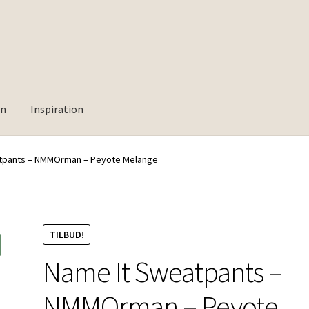
rn
Inspiration
tpants – NMMOrman – Peyote Melange
TILBUD!
Name It Sweatpants –
NMMOrman – Peyote