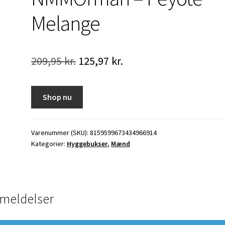
Melange
Den
Den
209,95
kr.
125,97
kr.
oprindelige
aktuelle
pris
pris
Shop nu
var:
er:
209,95 kr..
125,97 kr..
Varenummer (SKU):
8159599673434966914
Kategorier:
Hyggebukser
,
Mænd
meldelser