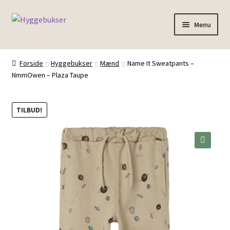
Spring
Spring
Menu
til
til
navigation
indhold
Forside
Forside
Hyggebukser
Mænd
Name It Sweatpants –
NmmOwen – Plaza Taupe
Inspiration
TILBUD!
🔍