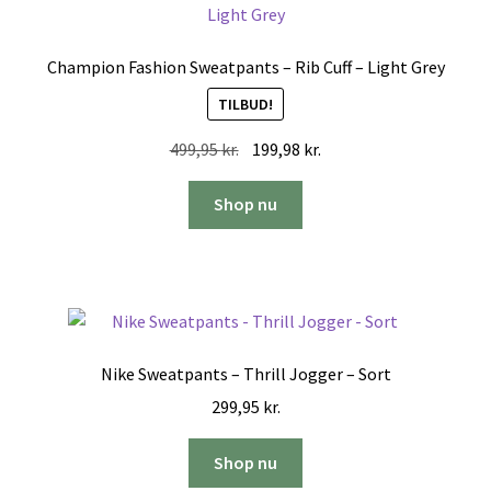
Champion Fashion Sweatpants – Rib Cuff – Light Grey
TILBUD!
Den
Den
499,95
kr.
199,98
kr.
oprindelige
aktuelle
pris
pris
Shop nu
var:
er:
499,95 kr..
199,98 kr..
Nike Sweatpants – Thrill Jogger – Sort
299,95
kr.
Shop nu