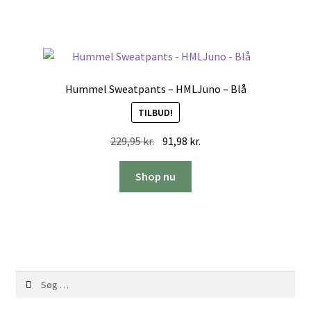
Hummel Sweatpants – HMLJuno – Blå
TILBUD!
Den
Den
229,95
kr.
91,98
kr.
oprindelige
aktuelle
pris
pris
Shop nu
var:
er:
229,95 kr..
91,98 kr..
Søg
efter: