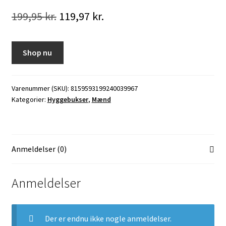
Den
Den
199,95
kr.
119,97
kr.
oprindelige
aktuelle
pris
pris
Shop nu
var:
er:
199,95 kr..
119,97 kr..
Varenummer (SKU):
8159593199240039967
Kategorier:
Hyggebukser
,
Mænd
Anmeldelser (0)
Anmeldelser
Der er endnu ikke nogle anmeldelser.