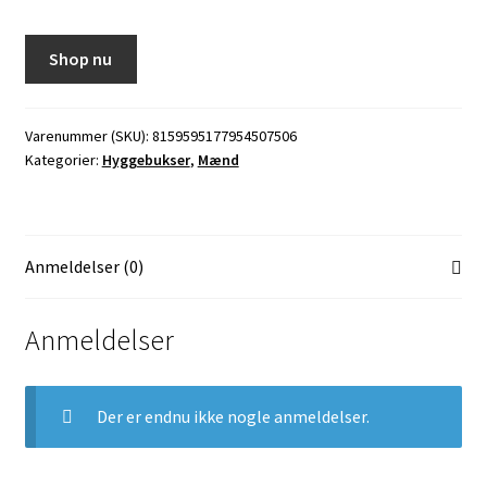
oprindelige
aktuelle
pris
pris
Shop nu
var:
er:
149,95 kr..
127,46 kr..
Varenummer (SKU):
8159595177954507506
Kategorier:
Hyggebukser
,
Mænd
Anmeldelser (0)
Anmeldelser
Der er endnu ikke nogle anmeldelser.