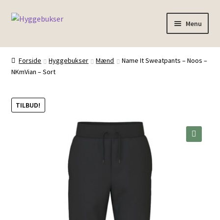
Spring
Spring
Menu
til
til
navigation
indhold
Forside
Forside
Hyggebukser
Mænd
Name It Sweatpants – Noos –
NKmVian – Sort
Inspiration
TILBUD!
🔍