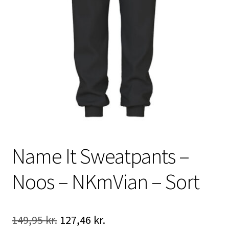
Name It Sweatpants –
Noos – NKmVian – Sort
Den
Den
149,95
kr.
127,46
kr.