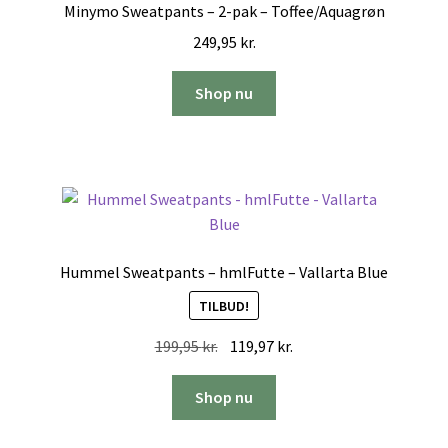
Minymo Sweatpants – 2-pak – Toffee/Aquagrøn
249,95
kr.
Shop nu
Hummel Sweatpants – hmlFutte – Vallarta Blue
TILBUD!
Den
Den
199,95
kr.
119,97
kr.
oprindelige
aktuelle
pris
pris
Shop nu
var:
er:
199,95 kr..
119,97 kr..