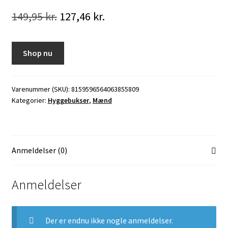
Den
Den
149,95
kr.
127,46
kr.
oprindelige
aktuelle
pris
pris
Shop nu
var:
er:
149,95 kr..
127,46 kr..
Varenummer (SKU):
8159596564063855809
Kategorier:
Hyggebukser
,
Mænd
Anmeldelser (0)
Anmeldelser
Der er endnu ikke nogle anmeldelser.