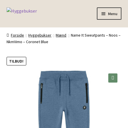
Spring
Spring
Menu
til
til
navigation
indhold
Forside
Forside
Hyggebukser
Mænd
Name It Sweatpants – Noos –
NkmVimo – Coronet Blue
Inspiration
TILBUD!
🔍