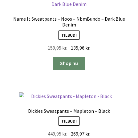
Name It Sweatpants – Noos – NbmBundo – Dark Blue
Denim
TILBUD!
Den
Den
159,95
kr.
135,96
kr.
oprindelige
aktuelle
pris
pris
Shop nu
var:
er:
159,95 kr..
135,96 kr..
Dickies Sweatpants – Mapleton – Black
TILBUD!
Den
Den
449,95
kr.
269,97
kr.