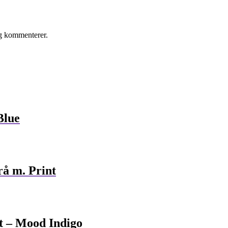
eg kommenterer.
Blue
å m. Print
t – Mood Indigo