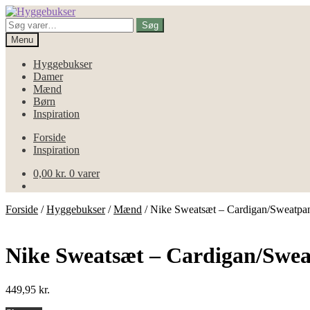
Spring
Spring
til
til
Søg
Søg
navigation
indhold
efter:
Menu
Hyggebukser
Damer
Mænd
Børn
Inspiration
Forside
Inspiration
0,00
kr.
0 varer
Forside
/
Hyggebukser
/
Mænd
/
Nike Sweatsæt – Cardigan/Sweatpan
Nike Sweatsæt – Cardigan/Swea
449,95
kr.