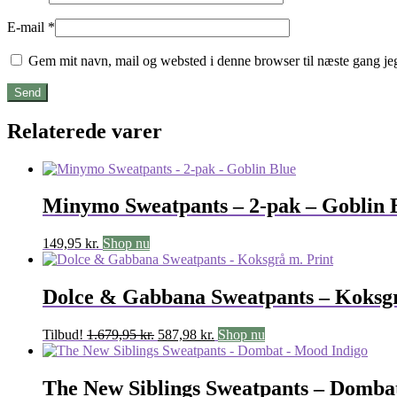
E-mail
*
Gem mit navn, mail og websted i denne browser til næste gang j
Relaterede varer
Minymo Sweatpants – 2-pak – Goblin 
149,95
kr.
Shop nu
Dolce & Gabbana Sweatpants – Koksgr
Den
Den
Tilbud!
1.679,95
kr.
587,98
kr.
Shop nu
oprindelige
aktuelle
pris
pris
var:
er:
The New Siblings Sweatpants – Domba