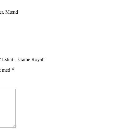
er
,
Mænd
/T-shirt – Game Royal”
et med
*