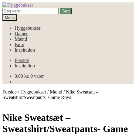
Spring
Spring
til
til
Søg
Søg
navigation
indhold
efter:
Menu
Hyggebukser
Damer
Mænd
Børn
Inspiration
Forside
Inspiration
0,00
kr.
0 varer
Forside
/
Hyggebukser
/
Mænd
/
Nike Sweatsæt –
Sweatshirt/Sweatpants- Game Royal
Nike Sweatsæt –
Sweatshirt/Sweatpants- Game