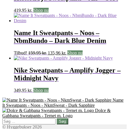
419,95
kr.
Shop nu
Name It Sweatpants – Noos –
NbmBundo – Dark Blue Denim
Den
Den
Tilbud!
159,95
kr.
135,96
kr.
Shop nu
oprindelige
aktuelle
pris
pris
var:
er:
Nike Sweatpants – Amplify Jogger –
159,95 kr..
135,96 kr..
Midnight Navy
349,95
kr.
Shop nu
Name
It Sweatpants - Noos - NkmSweat - Dark Sapphire
Dolce &
Gabbana Sweatpants - Ternet m. Logo
Søg
efter:
© Hyggebukser 2026