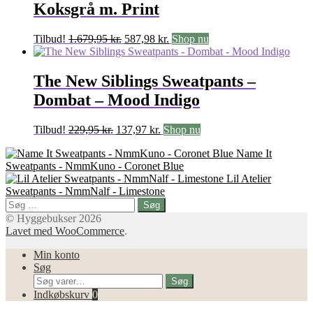
Koksgrå m. Print
Den
Den
Tilbud!
1.679,95
kr.
587,98
kr.
Shop nu
oprindelige
aktuelle
pris
pris
var:
er:
The New Siblings Sweatpants –
1.679,95 kr..
587,98 kr..
Dombat – Mood Indigo
Den
Den
Tilbud!
229,95
kr.
137,97
kr.
Shop nu
oprindelige
aktuelle
Name It
pris
pris
Sweatpants - NmmKuno - Coronet Blue
var:
er:
Lil Atelier
229,95 kr..
137,97 kr..
Sweatpants - NmmNalf - Limestone
Søg
efter:
© Hyggebukser 2026
Lavet med WooCommerce
.
Min konto
Søg
Søg
Søg
efter:
Indkøbskurv
0