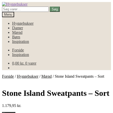
Spring
Spring
til
til
Søg
Søg
navigation
indhold
efter:
Menu
Hyggebukser
Damer
Mænd
Børn
Inspiration
Forside
Inspiration
0,00
kr.
0 varer
Forside
/
Hyggebukser
/
Mænd
/
Stone Island Sweatpants – Sort
Stone Island Sweatpants – Sort
1.179,95
kr.