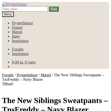
Spring
Spring
til
til
Søg
Søg
navigation
indhold
efter:
Menu
Hyggebukser
Damer
Mænd
Børn
Inspiration
Forside
Inspiration
0,00
kr.
0 varer
Forside
/
Hyggebukser
/
Mænd
/
The New Siblings Sweatpants –
TnsFreddy – Navy Blazer
Tilbud!
The New Siblings Sweatpants –
TnsFreddy – Navy Blazer