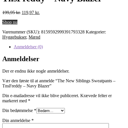
Den
Den
199,95
kr.
119,97
kr.
oprindelige
aktuelle
Shop nu
pris
pris
var:
er:
Varenummer (SKU):
8159592999391793328
Kategorier:
199,95 kr..
119,97 kr..
Hyggebukser
,
Mænd
Anmeldelser (0)
Anmeldelser
Der er endnu ikke nogle anmeldelser.
Vær den første til at anmelde “The New Siblings Sweatpants –
TnsFreddy – Navy Blazer”
Din e-mailadresse vil ikke blive publiceret.
Krævede felter er
markeret med
*
Din bedømmelse
*
Din anmeldelse
*