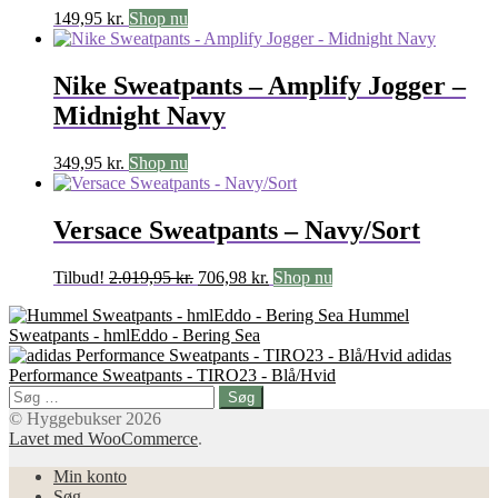
149,95
kr.
Shop nu
Nike Sweatpants – Amplify Jogger –
Midnight Navy
349,95
kr.
Shop nu
Versace Sweatpants – Navy/Sort
Den
Den
Tilbud!
2.019,95
kr.
706,98
kr.
Shop nu
oprindelige
aktuelle
Hummel
pris
pris
Sweatpants - hmlEddo - Bering Sea
var:
er:
adidas
2.019,95 kr..
706,98 kr..
Performance Sweatpants - TIRO23 - Blå/Hvid
Søg
efter:
© Hyggebukser 2026
Lavet med WooCommerce
.
Min konto
Søg