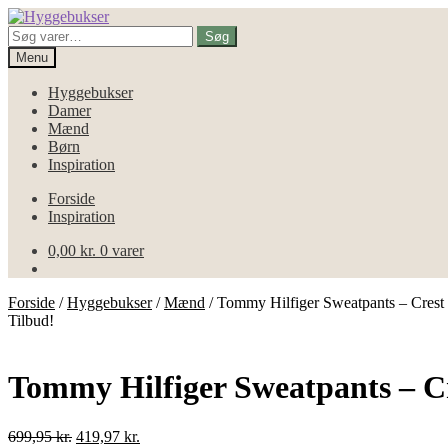
Spring
Spring
til
til
Søg
Søg
navigation
indhold
efter:
Menu
Hyggebukser
Damer
Mænd
Børn
Inspiration
Forside
Inspiration
0,00
kr.
0 varer
Forside
/
Hyggebukser
/
Mænd
/
Tommy Hilfiger Sweatpants – Crest
Tilbud!
Tommy Hilfiger Sweatpants – Cr
Den
Den
699,95
kr.
419,97
kr.