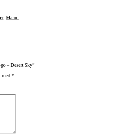
er
,
Mænd
ogo – Desert Sky”
et med
*