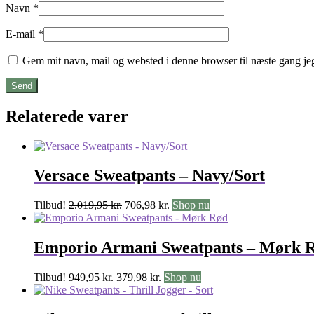
Navn
*
E-mail
*
Gem mit navn, mail og websted i denne browser til næste gang j
Relaterede varer
Versace Sweatpants – Navy/Sort
Den
Den
Tilbud!
2.019,95
kr.
706,98
kr.
Shop nu
oprindelige
aktuelle
pris
pris
var:
er:
Emporio Armani Sweatpants – Mørk 
2.019,95 kr..
706,98 kr..
Den
Den
Tilbud!
949,95
kr.
379,98
kr.
Shop nu
oprindelige
aktuelle
pris
pris