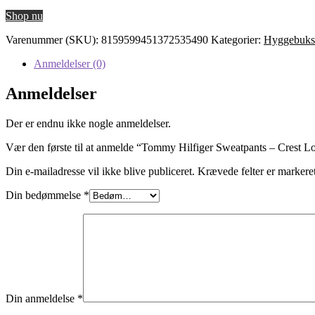
oprindelige
aktuelle
Shop nu
pris
pris
var:
er:
Varenummer (SKU):
8159599451372535490
Kategorier:
Hyggebuks
699,95 kr..
419,97 kr..
Anmeldelser (0)
Anmeldelser
Der er endnu ikke nogle anmeldelser.
Vær den første til at anmelde “Tommy Hilfiger Sweatpants – Crest L
Din e-mailadresse vil ikke blive publiceret.
Krævede felter er marker
Din bedømmelse
*
Din anmeldelse
*