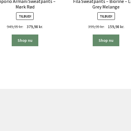
porio Armani Sweatpants –
Fila Sweatpants – Biorine – L
Mørk Rød
Grey Melange
TILBUD!
TILBUD!
Den
Den
Den
Den
949,95
kr.
379,98
kr.
399,95
kr.
159,98
kr.
oprindelige
aktuelle
oprindelige
aktu
pris
pris
pris
pris
Shop nu
Shop nu
var:
er:
var:
er:
949,95 kr..
379,98 kr..
399,95 kr..
159,