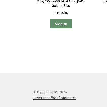
Minymo Sweatpants – 2-pak –
Em
Goblin Blue
149,95
kr.
Shop nu
© Hyggebukser 2026
Lavet med WooCommerce
.