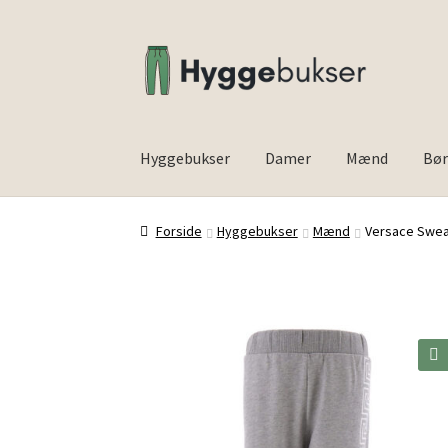
Spring
Spring
til
til
navigation
indhold
Hyggebukser
Damer
Mænd
Bø
Forside
Inspiration
Forside
Hyggebukser
Mænd
Versace Sweat
🔍