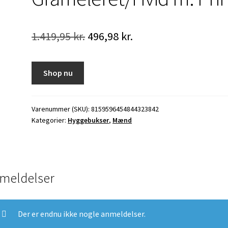
Den
Den
1.419,95
kr.
496,98
kr.
oprindelige
aktuelle
pris
pris
Shop nu
var:
er:
1.419,95 kr..
496,98 kr..
Varenummer (SKU):
8159596454844323842
Kategorier:
Hyggebukser
,
Mænd
meldelser
Der er endnu ikke nogle anmeldelser.