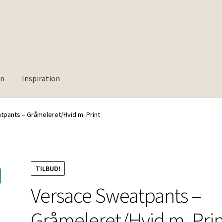
rn
Inspiration
pants – Gråmeleret/Hvid m. Print
TILBUD!
Versace Sweatpants –
Gråmeleret/Hvid m. Prin