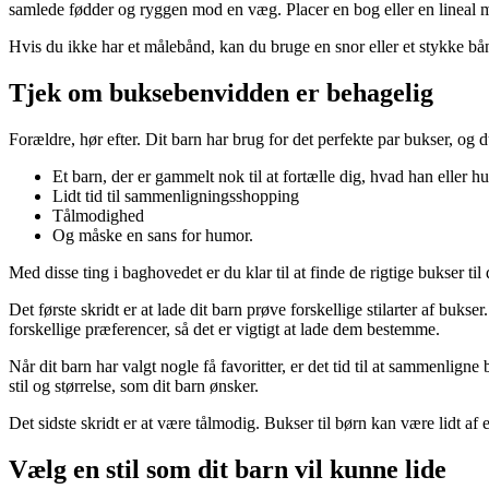
samlede fødder og ryggen mod en væg. Placer en bog eller en lineal 
Hvis du ikke har et målebånd, kan du bruge en snor eller et stykke b
Tjek om buksebenvidden er behagelig
Forældre, hør efter. Dit barn har brug for det perfekte par bukser, og du
Et barn, der er gammelt nok til at fortælle dig, hvad han eller hu
Lidt tid til sammenligningsshopping
Tålmodighed
Og måske en sans for humor.
Med disse ting i baghovedet er du klar til at finde de rigtige bukser til 
Det første skridt er at lade dit barn prøve forskellige stilarter af buk
forskellige præferencer, så det er vigtigt at lade dem bestemme.
Når dit barn har valgt nogle få favoritter, er det tid til at sammenligne
stil og størrelse, som dit barn ønsker.
Det sidste skridt er at være tålmodig. Bukser til børn kan være lidt af e
Vælg en stil som dit barn vil kunne lide