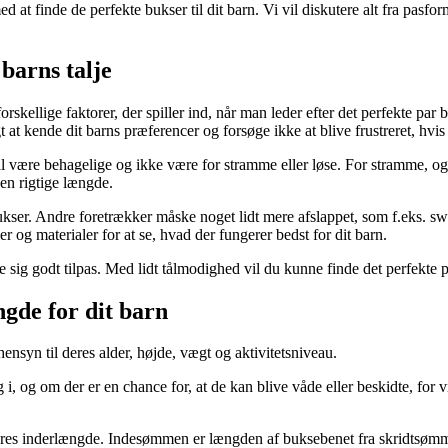
d at finde de perfekte bukser til dit barn. Vi vil diskutere alt fra pasfor
 barns talje
orskellige faktorer, der spiller ind, når man leder efter det perfekte par
t at kende dit barns præferencer og forsøge ikke at blive frustreret, hvis
skal være behagelige og ikke være for stramme eller løse. For stramme, og
den rigtige længde.
ukser. Andre foretrækker måske noget lidt mere afslappet, som f.eks. swe
er og materialer for at se, hvad der fungerer bedst for dit barn.
føle sig godt tilpas. Med lidt tålmodighed vil du kunne finde det perfekte p
ngde for dit barn
 hensyn til deres alder, højde, vægt og aktivitetsniveau.
 i, og om der er en chance for, at de kan blive våde eller beskidte, for v
e deres inderlængde. Indesømmen er længden af buksebenet fra skridtsømm