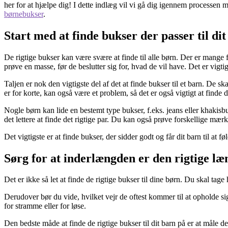
her for at hjælpe dig! I dette indlæg vil vi gå dig igennem processen me
børnebukser
.
Start med at finde bukser der passer til dit
De rigtige bukser kan være svære at finde til alle børn. Der er mange f
prøve en masse, før de beslutter sig for, hvad de vil have. Det er vigtig
Taljen er nok den vigtigste del af det at finde bukser til et barn. De 
er for korte, kan også være et problem, så det er også vigtigt at finde 
Nogle børn kan lide en bestemt type bukser, f.eks. jeans eller khakisb
det lettere at finde det rigtige par. Du kan også prøve forskellige mærk
Det vigtigste er at finde bukser, der sidder godt og får dit barn til at 
Sørg for at inderlængden er den rigtige læ
Det er ikke så let at finde de rigtige bukser til dine børn. Du skal tage
Derudover bør du vide, hvilket vejr de oftest kommer til at opholde sig
for stramme eller for løse.
Den bedste måde at finde de rigtige bukser til dit barn på er at mål