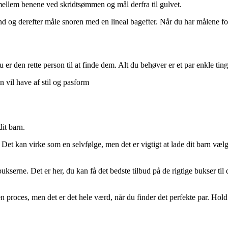
mellem benene ved skridtsømmen og mål derfra til gulvet.
ånd og derefter måle snoren med en lineal bagefter. Når du har målene 
 er den rette person til at finde dem. Alt du behøver er et par enkle ting
n vil have af stil og pasform
dit barn.
ser. Det kan virke som en selvfølge, men det er vigtigt at lade dit barn v
 bukserne. Det er her, du kan få det bedste tilbud på de rigtige bukser til 
n proces, men det er det hele værd, når du finder det perfekte par. Hold ud