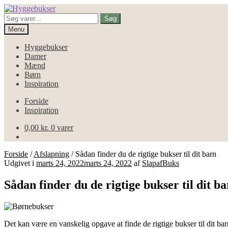
Spring
Spring
til
til
Søg
Søg
navigation
indhold
efter:
Menu
Hyggebukser
Damer
Mænd
Børn
Inspiration
Forside
Inspiration
0,00
kr.
0 varer
Forside
/
Afslapning
/
Sådan finder du de rigtige bukser til dit barn
Udgivet i
marts 24, 2022
marts 24, 2022
af
SlapafBuks
Sådan finder du de rigtige bukser til dit b
Det kan være en vanskelig opgave at finde de rigtige bukser til dit bar