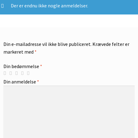
Der er endnu ikke nogle anmeldelser.
Din e-mailadresse vil ikke blive publiceret.
Krævede felter er
markeret med
*
Din bedømmelse
*
Din anmeldelse
*