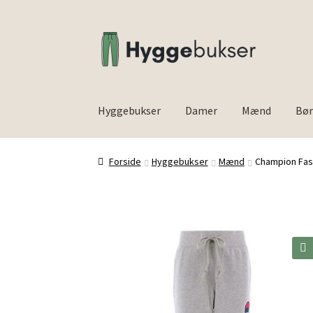
Spring
Spring
til
til
navigation
indhold
Hyggebukser
Damer
Mænd
Bø
Forside
Inspiration
Forside
Hyggebukser
Mænd
Champion Fash
🔍