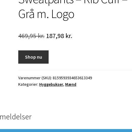
Grå m. Logo
Den
Den
469,95
kr.
187,98
kr.
oprindelige
aktuelle
pris
pris
Shop nu
var:
er:
469,95 kr..
187,98 kr..
Varenummer (SKU):
8159593934653613349
Kategorier:
Hyggebukser
,
Mænd
meldelser