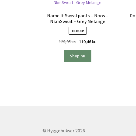
Name It Sweatpants – Noos –
Do
NkmSweat – Grey Melange
TILBUD!
Den
Den
129,95
kr.
110,46
kr.
oprindelige
aktuelle
pris
pris
Shop nu
var:
er:
129,95 kr..
110,46 kr..
© Hyggebukser 2026