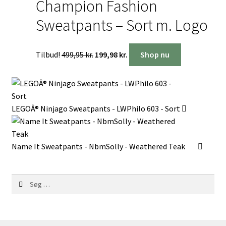
Champion Fashion
399,95 kr..
159,98 kr..
Sweatpants – Sort m. Logo
Den
Den
Tilbud!
499,95
kr.
199,98
kr.
Shop nu
oprindelige
aktuelle
pris
pris
var:
er:
499,95 kr..
199,98 kr..
LEGOÂ® Ninjago Sweatpants - LWPhilo 603 - Sort
Name It Sweatpants - NbmSolly - Weathered Teak
Søg
efter: