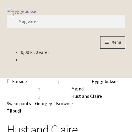
Spring
Spring
Søg
til
til
Søg
navigation
indhold
efter:
Menu
0,00
kr.
0 varer
Forside
Inspiration
Forside
Hyggebukser
Mænd
Hust and Claire
Sweatpants – Georgey – Brownie
Tilbud!
Hust and Claire