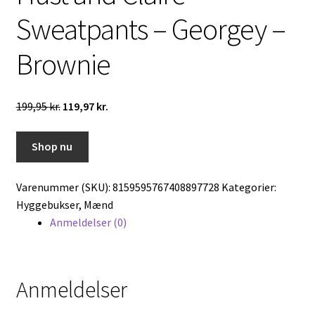
Sweatpants – Georgey –
Brownie
Den
Den
199,95
kr.
119,97
kr.
oprindelige
aktuelle
pris
pris
Shop nu
var:
er:
199,95 kr..
119,97 kr..
Varenummer (SKU):
8159595767408897728
Kategorier:
Hyggebukser
,
Mænd
Anmeldelser (0)
Anmeldelser