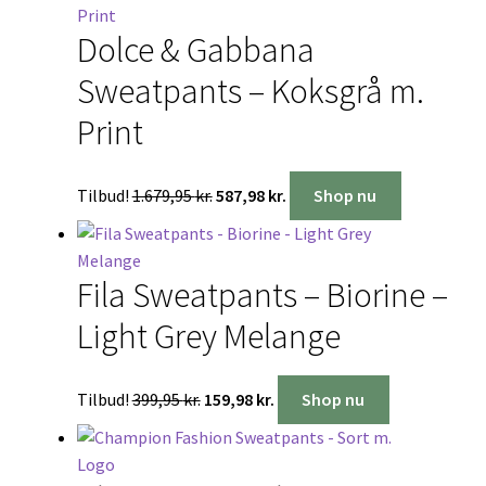
Dolce & Gabbana
Sweatpants – Koksgrå m.
Print
Den
Den
Tilbud!
1.679,95
kr.
587,98
kr.
Shop nu
oprindelige
aktuelle
pris
pris
var:
er:
Fila Sweatpants – Biorine –
1.679,95 kr..
587,98 kr..
Light Grey Melange
Den
Den
Tilbud!
399,95
kr.
159,98
kr.
Shop nu
oprindelige
aktuelle
pris
pris
var:
er: