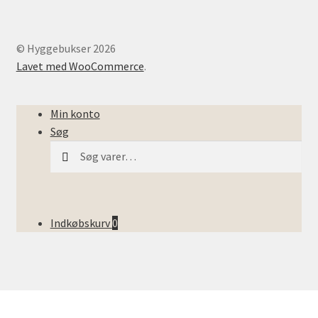
© Hyggebukser 2026
Lavet med WooCommerce
.
Min konto
Søg
Søg
Søg
efter:
Indkøbskurv
0