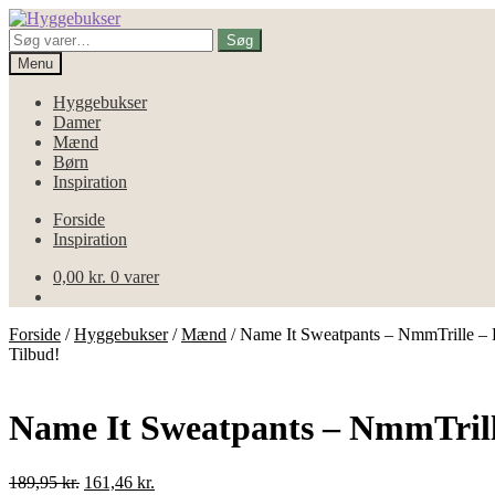
Spring
Spring
til
til
Søg
Søg
navigation
indhold
efter:
Menu
Hyggebukser
Damer
Mænd
Børn
Inspiration
Forside
Inspiration
0,00
kr.
0 varer
Forside
/
Hyggebukser
/
Mænd
/
Name It Sweatpants – NmmTrille –
Tilbud!
Name It Sweatpants – NmmTrill
Den
Den
189,95
kr.
161,46
kr.