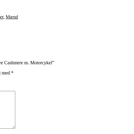
er
,
Mænd
ure Cashmere m. Motorcykel”
et med
*