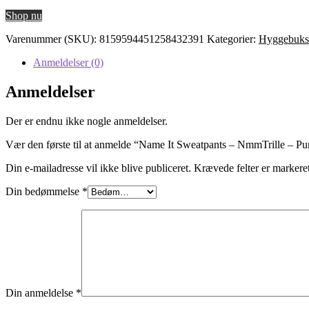
oprindelige
aktuelle
Shop nu
pris
pris
var:
er:
Varenummer (SKU):
8159594451258432391
Kategorier:
Hyggebuks
189,95 kr..
161,46 kr..
Anmeldelser (0)
Anmeldelser
Der er endnu ikke nogle anmeldelser.
Vær den første til at anmelde “Name It Sweatpants – NmmTrille – P
Din e-mailadresse vil ikke blive publiceret.
Krævede felter er marker
Din bedømmelse
*
Din anmeldelse
*