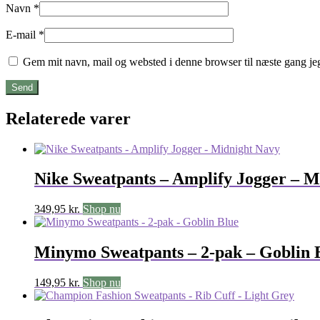
Navn
*
E-mail
*
Gem mit navn, mail og websted i denne browser til næste gang j
Relaterede varer
Nike Sweatpants – Amplify Jogger – M
349,95
kr.
Shop nu
Minymo Sweatpants – 2-pak – Goblin 
149,95
kr.
Shop nu