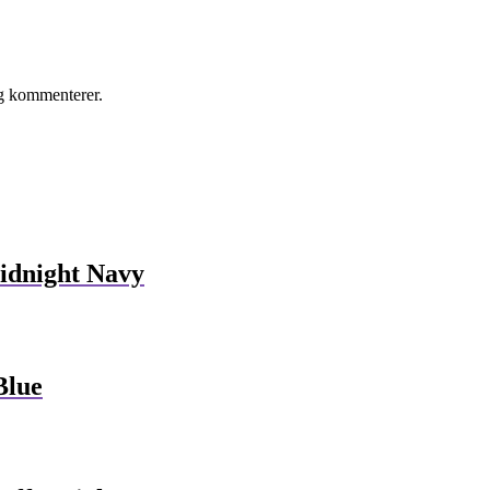
eg kommenterer.
idnight Navy
Blue