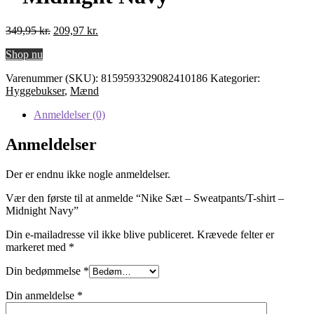
Den
Den
349,95
kr.
209,97
kr.
oprindelige
aktuelle
Shop nu
pris
pris
var:
er:
Varenummer (SKU):
8159593329082410186
Kategorier:
349,95 kr..
209,97 kr..
Hyggebukser
,
Mænd
Anmeldelser (0)
Anmeldelser
Der er endnu ikke nogle anmeldelser.
Vær den første til at anmelde “Nike Sæt – Sweatpants/T-shirt –
Midnight Navy”
Din e-mailadresse vil ikke blive publiceret.
Krævede felter er
markeret med
*
Din bedømmelse
*
Din anmeldelse
*