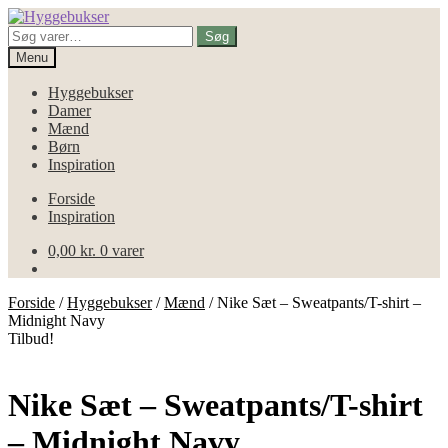
Spring
Spring
til
til
Søg
Søg
navigation
indhold
efter:
Menu
Hyggebukser
Damer
Mænd
Børn
Inspiration
Forside
Inspiration
0,00
kr.
0 varer
Forside
/
Hyggebukser
/
Mænd
/
Nike Sæt – Sweatpants/T-shirt –
Midnight Navy
Tilbud!
Nike Sæt – Sweatpants/T-shirt
– Midnight Navy