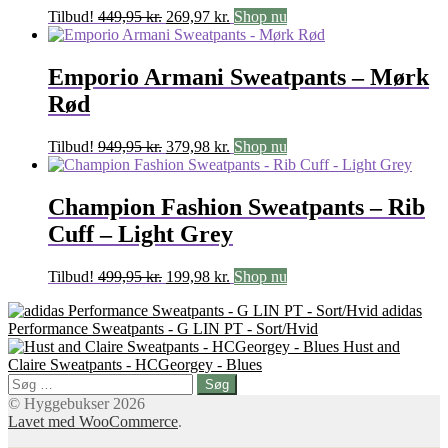
Den
Den
Tilbud!
449,95
kr.
269,97
kr.
Shop nu
oprindelige
aktuelle
pris
pris
var:
er:
Emporio Armani Sweatpants – Mørk
449,95 kr..
269,97 kr..
Rød
Den
Den
Tilbud!
949,95
kr.
379,98
kr.
Shop nu
oprindelige
aktuelle
pris
pris
var:
er:
Champion Fashion Sweatpants – Rib
949,95 kr..
379,98 kr..
Cuff – Light Grey
Den
Den
Tilbud!
499,95
kr.
199,98
kr.
Shop nu
oprindelige
aktuelle
adidas
pris
pris
Performance Sweatpants - G LIN PT - Sort/Hvid
var:
er:
Hust and
499,95 kr..
199,98 kr..
Claire Sweatpants - HCGeorgey - Blues
Søg
efter:
© Hyggebukser 2026
Lavet med WooCommerce
.